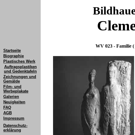
Bildhau
Cleme
WV 023 - Familie ( 
Startseite
Biographie
Plastisches Werk
Auftragsplastiken
und Gedenktafeln
Zeichnungen und
Gemälde
Film- und
Werbeplakate
Galerien
Neuigkeiten
FAQ
AGB
Impressum
Datenschutz-
erklärung