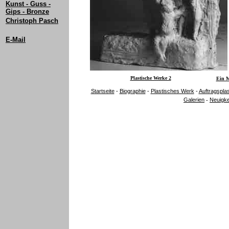
Kunst - Guss -
Gips - Bronze
Christoph Pasch
E-Mail
Plastische Werke 2
Ein M
Startseite
-
Biographie
-
Plastisches Werk
-
Auftragspla
Galerien
Neuigke
-