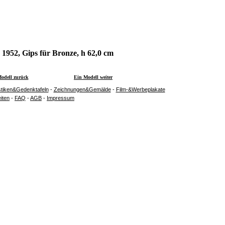
1952, Gips für Bronze, h 62,0 cm
odell zurück
Ein Modell weiter
stiken&Gedenktafeln
-
Zeichnungen&Gemälde
-
Film-&Werbeplakate
iten
-
FAQ
-
AGB
-
Impressum