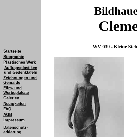
Bildhau
Cleme
WV 039 - Kleine Ste
Startseite
Biographie
Plastisches Werk
Auftragsplastiken
und Gedenktafeln
Zeichnungen und
Gemälde
Film- und
Werbeplakate
Galerien
Neuigkeiten
FAQ
AGB
Impressum
Datenschutz-
erklärung