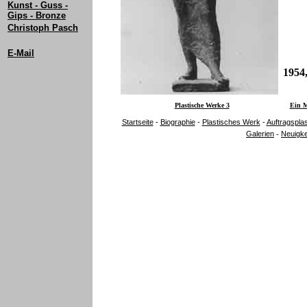
Kunst - Guss -
Gips - Bronze
Christoph Pasch
E-Mail
1954
Plastische Werke 3
Ein M
Startseite
-
Biographie
-
Plastisches Werk
-
Auftragspla
Galerien
Neuigke
-