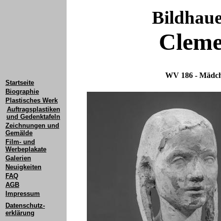
Bildhau
Cleme
WV 186 - Mädch
Startseite
Biographie
Plastisches Werk
Auftragsplastiken
und Gedenktafeln
Zeichnungen und
Gemälde
Film- und
Werbeplakate
Galerien
Neuigkeiten
FAQ
AGB
Impressum
Datenschutz-
erklärung