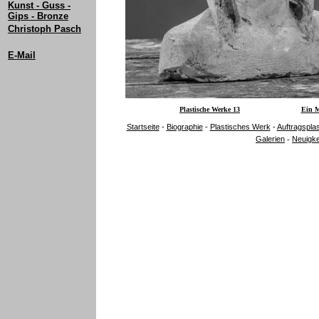
Kunst - Guss -
Gips - Bronze
Christoph Pasch
E-Mail
Plastische Werke 13
Ein M
Startseite
-
Biographie
-
Plastisches Werk
-
Auftragspla
Galerien
Neuigke
-