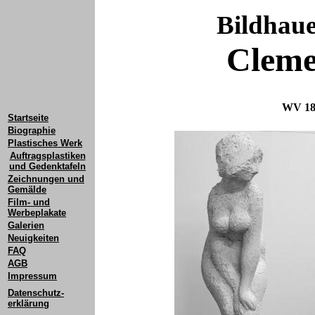
Bildhau
Cleme
WV 189
Startseite
Biographie
Plastisches Werk
Auftragsplastiken
und Gedenktafeln
Zeichnungen und
Gemälde
Film- und
Werbeplakate
Galerien
Neuigkeiten
FAQ
AGB
Impressum
Datenschutz-
erklärung