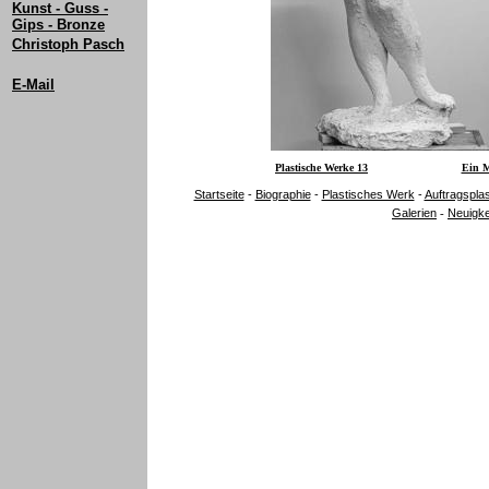
Kunst - Guss -
Gips - Bronze
Christoph Pasch
E-Mail
Plastische Werke 13
Ein M
Startseite
-
Biographie
-
Plastisches Werk
-
Auftragspla
Galerien
Neuigke
-